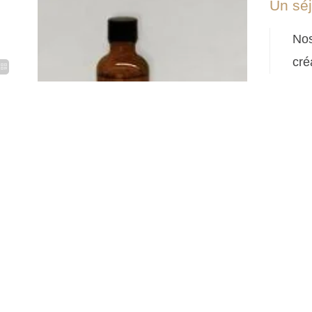
Un séj
Nos
cré