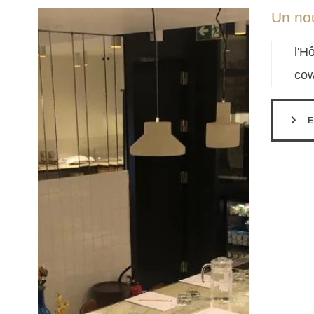
Un nou
l'H
cow