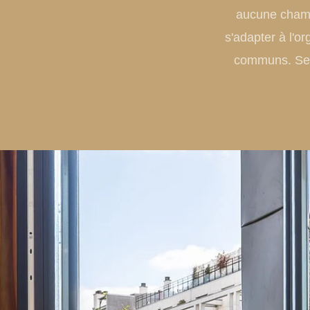
aucune chamb
s'adapter à l'o
communs. Selo