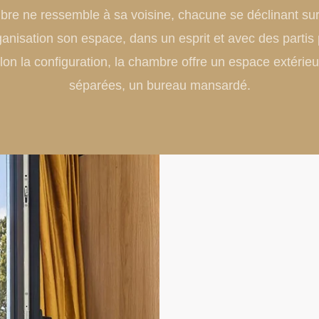
re ne ressemble à sa voisine, chacune se déclinant su
rganisation son espace, dans un esprit et avec des partis 
n la configuration, la chambre offre un espace extérieur,
séparées, un bureau mansardé.