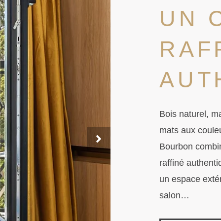
UN 
RAF
AUT
Bois naturel, m
mats aux coule
Bourbon combin
raffiné authenti
un espace extér
salon…